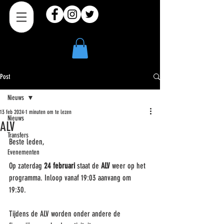
Post
Nieuws
13 feb 2024
1 minuten om te lezen
Nieuws
ALV
Transfers
Beste leden, 
Evenementen
Op zaterdag 
24 februari
 staat de 
ALV 
weer op het 
programma. Inloop vanaf 19:03 aanvang om 
19:30. 
Tijdens de ALV worden onder andere de 