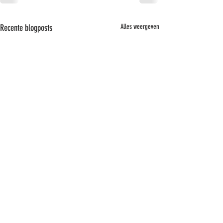
Recente blogposts
Alles weergeven
H-SIDE SFREERRICHTLIJNEN
Dit seizoen gaan we vol gas met een