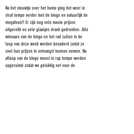
Na het nieuwtje over het home ging het weer in 
straf tempo verder met de bingo en natuurlijk de 
megafoon!! Er zijn nog vele mooie prijzen 
uitgereikt en vele glaasjes drank gedronken. Alle 
winnaars van de bingo en het rad zullen in de 
loop van deze week worden benaderd zodat ze 
snel hun prijzen in ontvangst kunnen nemen. Na 
afloop van de bingo moest in rap tempo worden 
opgeruimd zodat we gelukkig net voor de 
avondklok en de aanvang van de wedstrijd in huis 
konden zijn. 
Het was een zeer gezellige avond waarbij onze 
boys op het veld ook hard aan hebben 
meegewerkt door de overwinning op Heerenveen!
Namens het bestuur willen we alle vrijwilligers en 
sponsoren hartelijk danken voor hun bijdrage aan 