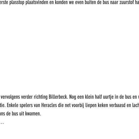
eerste plasstop plaatsvinden en konden we even buiten de bus naar zuurstof h
vervolgens verder richting Billerbeck. Nog een klein half uurtje in de bus e
ie. Enkele spelers van Heracles die net voorbij liepen keken verbaasd en lac
ans de bus uit kwamen. 
o”…