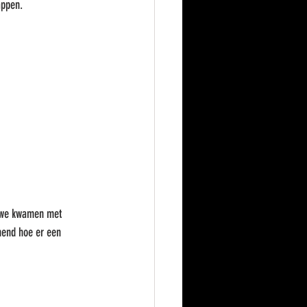
appen.
n we kwamen met 
hend hoe er een 