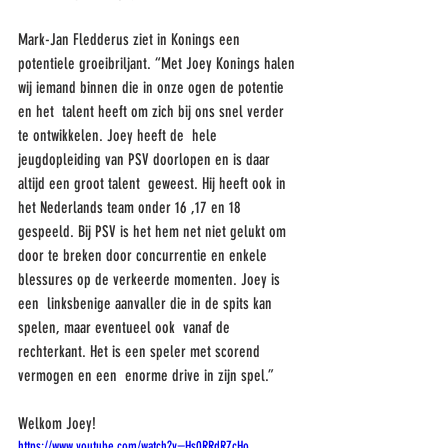
Mark-Jan Fledderus ziet in Konings een 
potentiele groeibriljant. “Met Joey Konings halen 
wij iemand binnen die in onze ogen de potentie 
en het  talent heeft om zich bij ons snel verder 
te ontwikkelen. Joey heeft de  hele 
jeugdopleiding van PSV doorlopen en is daar 
altijd een groot talent  geweest. Hij heeft ook in 
het Nederlands team onder 16 ,17 en 18  
gespeeld. Bij PSV is het hem net niet gelukt om 
door te breken door concurrentie en enkele 
blessures op de verkeerde momenten. Joey is 
een  linksbenige aanvaller die in de spits kan 
spelen, maar eventueel ook  vanaf de 
rechterkant. Het is een speler met scorend 
vermogen en een  enorme drive in zijn spel.” 
Welkom Joey!
https://www.youtube.com/watch?v=Hs0RRdRZcHo