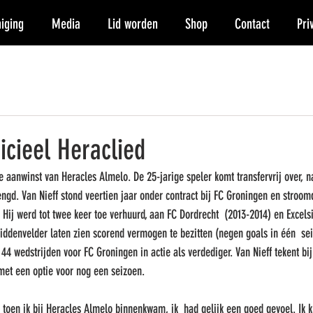
iging
Media
Lid worden
Shop
Contact
Pri
ficieel Heraclied
e aanwinst van Heracles Almelo. De 25-jarige speler komt transfervrij over, na
ngd. Van Nieff stond veertien jaar onder contract bij FC Groningen en stroom
 Hij werd tot twee keer toe verhuurd, aan FC Dordrecht  (2013-2014) en Excelsi
middenvelder laten zien scorend vermogen te bezitten (negen goals in één  sei
44 wedstrijden voor FC Groningen in actie als verdediger. Van Nieff tekent bi
met een optie voor nog een seizoen. 
n toen ik bij Heracles Almelo binnenkwam, ik  had gelijk een goed gevoel. Ik 