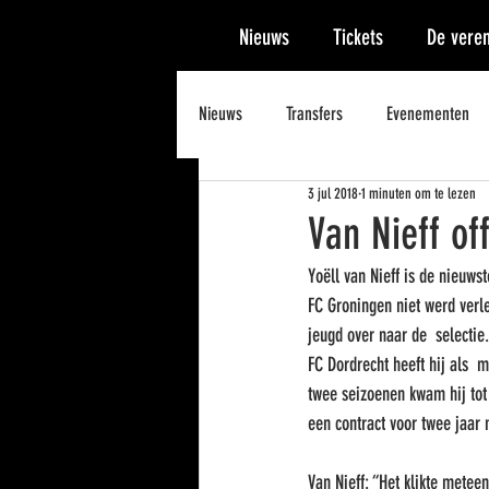
Nieuws
Tickets
De veren
Nieuws
Transfers
Evenementen
3 jul 2018
1 minuten om te lezen
Van Nieff of
Yoëll van Nieff is de nieuwst
FC Groningen niet werd verle
jeugd over naar de  selectie.
FC Dordrecht heeft hij als  
twee seizoenen kwam hij tot 
een contract voor twee jaar 
Van Nieff: “Het klikte metee