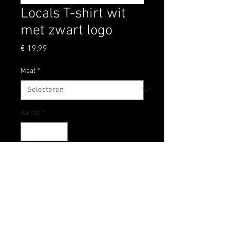
Locals T-shirt wit
met zwart logo
Prijs
€ 19,99
Maat
*
Aantal
*
In winkelwagen
Locals T-shirt wit met zwart logo
Wasvoorschrift