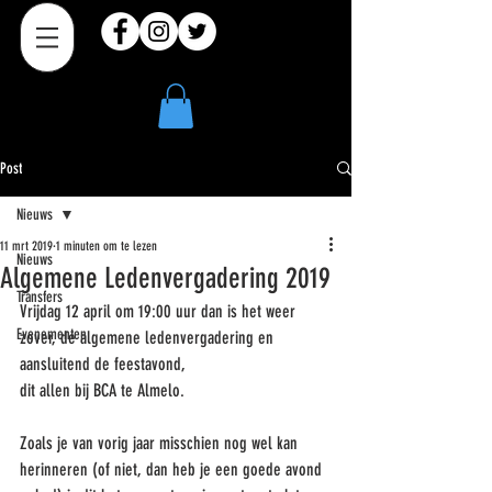
Post
Nieuws
11 mrt 2019
1 minuten om te lezen
Nieuws
Algemene Ledenvergadering 2019
Transfers
Vrijdag 12 april om 19:00 uur dan is het weer 
Evenementen
zover, de algemene ledenvergadering en 
aansluitend de feestavond, 
dit allen bij BCA te Almelo. 
Zoals je van vorig jaar misschien nog wel kan 
herinneren (of niet, dan heb je een goede avond 