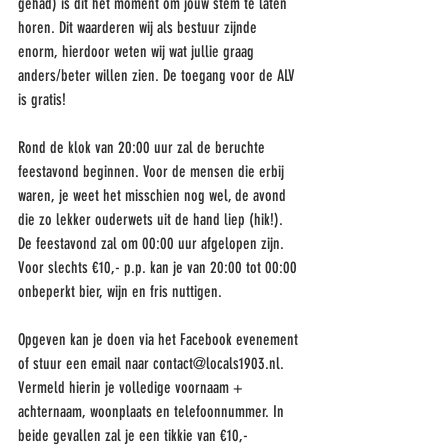
gehad) is dit het moment om jouw stem te laten 
horen. Dit waarderen wij als bestuur zijnde 
enorm, hierdoor weten wij wat jullie graag 
anders/beter willen zien. De toegang voor de ALV 
is gratis!  
Rond de klok van 20:00 uur zal de beruchte 
feestavond beginnen. Voor de mensen die erbij 
waren, je weet het misschien nog wel, de avond 
die zo lekker ouderwets uit de hand liep (hik!). 
De feestavond zal om 00:00 uur afgelopen zijn. 
Voor slechts €10,- p.p. kan je van 20:00 tot 00:00 
onbeperkt bier, wijn en fris nuttigen. 
Opgeven kan je doen via het Facebook evenement 
of stuur een email naar contact@locals1903.nl. 
Vermeld hierin je volledige voornaam + 
achternaam, woonplaats en telefoonnummer. In 
beide gevallen zal je een tikkie van €10,- 